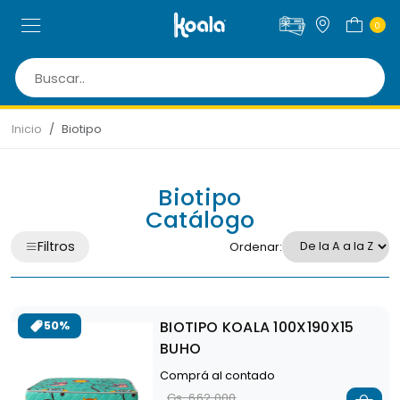
0
Inicio
Biotipo
Biotipo
Catálogo
Filtros
Ordenar:
BIOTIPO KOALA 100X190X15
50%
BUHO
Comprá al contado
Gs. 662.000