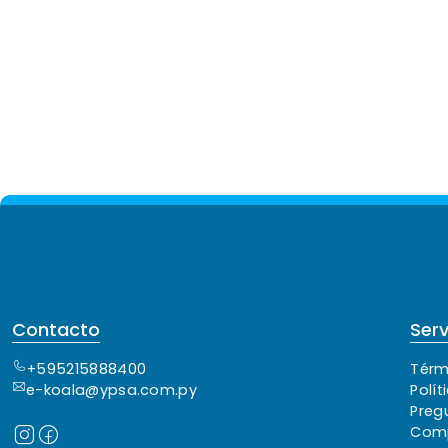
Contacto
Serv
+595215888400
Térm
e-koala@ypsa.com.py
Polít
Preg
Comp