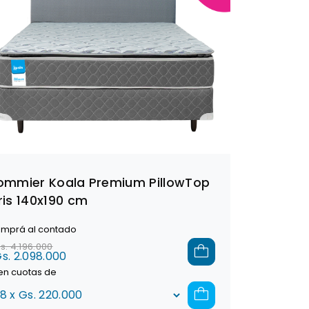
ommier Koala Premium PillowTop
ris 140x190 cm
mprá al contado
s. 4.196.000
s. 2.098.000
en cuotas de