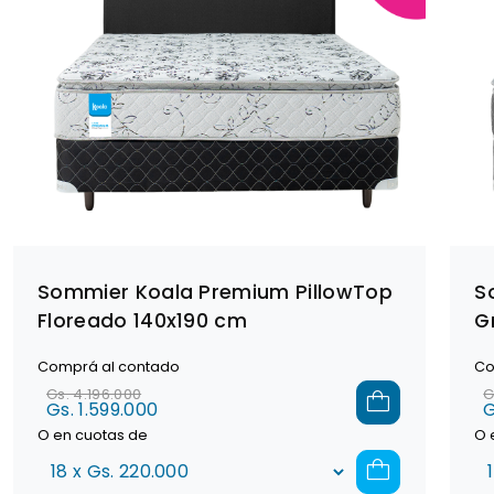
Sommier Koala Premium PillowTop
S
Floreado 140x190 cm
G
Comprá al contado
Co
Gs. 4.196.000
G
Gs. 1.599.000
G
O en cuotas de
O 