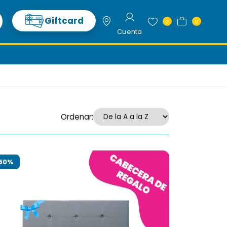
Giftcard
0
0
Cuenta
Living
Ordenar:
50%