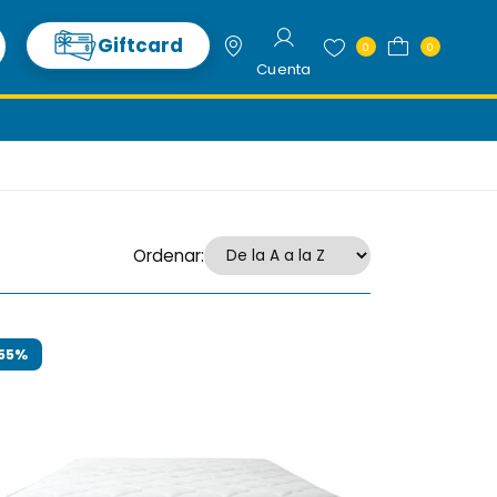
Giftcard
0
0
Cuenta
Living
o
Ordenar:
55%