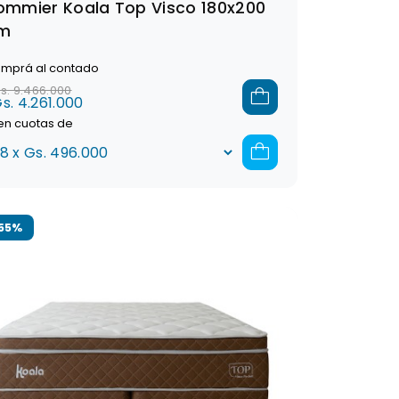
ommier Koala Top Visco 180x200
m
mprá al contado
s. 9.466.000
s. 4.261.000
en cuotas de
55%