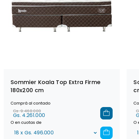
Sommier Koala Top Extra Firme
S
180x200 cm
c
Comprá al contado
Co
Gs. 9.468.000
G
Gs. 4.261.000
G
O en cuotas de
O 