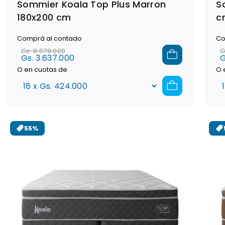
Sommier Koala Top Plus Marron
S
180x200 cm
c
Comprá al contado
Co
Gs. 8.079.000
G
Gs. 3.637.000
G
O en cuotas de
O 
55%