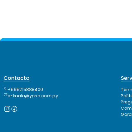
Contacto
Serv
+595215888400
Térm
e-koala@ypsa.com.py
Polít
Preg
Comp
Gara